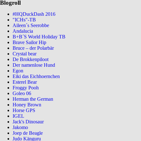
Blogroll
#HQDuckDash 2016
"ICHs"-TB
Aileen´s Seerobbe
Andalucia
B+B´S World Holiday TB
Brave Sailor Hip
Bruce – der Polarbär
Crystal bear
De Brokkenpiloot
Der namenlose Hund
Egon
Eiki das Eichhoernchen
Esterel Bear
Froggy Pooh
Goleo 06
Herman the German
Honey Brown
Horse GPS
IGEL
Jack's Dinosaur
Jakomo
Joep de Beagle
Judo Känguru