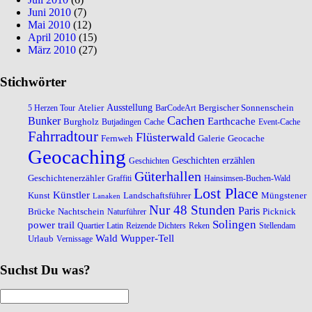
Juni 2010
(7)
Mai 2010
(12)
April 2010
(15)
März 2010
(27)
Stichwörter
Atelier
Ausstellung
Bergischer Sonnenschein
5 Herzen Tour
BarCodeArt
Cachen
Bunker
Earthcache
Burgholz
Butjadingen
Cache
Event-Cache
Fahrradtour
Flüsterwald
Fernweh
Galerie
Geocache
Geocaching
Geschichten erzählen
Geschichten
Güterhallen
Geschichtenerzähler
Graffiti
Hainsimsen-Buchen-Wald
Lost Place
Künstler
Kunst
Landschaftsführer
Müngstener
Lanaken
Nur 48 Stunden
Paris
Brücke
Nachtschein
Picknick
Naturführer
Solingen
power trail
Quartier Latin
Reizende Dichters
Reken
Stellendam
Wald
Wupper-Tell
Urlaub
Vernissage
Suchst Du was?