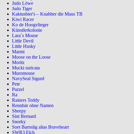
Judo Löwe
Judo Tiger
Kaktusbier's – Knabber die Maus TB
Kiwi Racer
Ko de Hoogvlieger
Künstlerkolonie
Lara´s Mouse
Little Devil
Little Husky
Marmi
Moose on the Loose
Moritz
Mucki suricata
Muromouse
NavySeal Sigurd
Pete
Purzel
Ra
Rainers Teddy
Rennbär ohne Namen
Sheepy
Sint Bernard
Snorky
Soet Barnslig alias Braveheart
SWR3 Elch