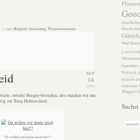
Flüster
Geoc
Geschichte
Geschichte
| tags:
Burgholz
,
Geocaching
,
Winterschwimmen
Güterh
Kuns
Wald
Landschaft
Müngstene
Naturführer
p
Picknick
eid
NOV
14
Reizende Di
Stellendam
2010
Wupper-Te
Drache, möchte Burgen besuchen, also machen wir uns
Weg zur Burg Hohenscheid.
Suchst
Da wollen wir heute noch hin!!!