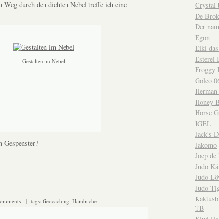
Weg durch den dichten Nebel treffe ich eine
Crystal 
De Brok
Der nam
Egon
Eiki da
Esterel 
Gestalten im Nebel
Froggy 
Goleo 0
Herman 
Honey 
Horse 
IGEL
Jack's D
n Gespenster?
Jakomo
Joep de
Judo Kä
Judo Lö
Judo Ti
Kaktusb
comments
| tags:
Geocaching
,
Hainbuche
TB
Kiwi Ra