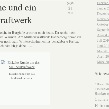
Februar
he und ein
NOV
21
Januar 
Dezembe
2010
raftwerk
Novembe
Oktober
Septemb
reiche in Burgholz erwartet mich heute. Da reicht mein
August 
zum Wärmen. Am Müllheizkraftwerk Hahnerberg denke ich
Juli 201
über nach, zum Winterschwimmen ins benachbarte Freibad
Juni 20
h hätt ich ja dabei ….
Mai 201
April 2
März 20
Stichw
Eiskalte Runde um das
Müllheizkraftwerk
5 Herzen To
BarCodeArt
Bunker
B
Cachen
Fahrra