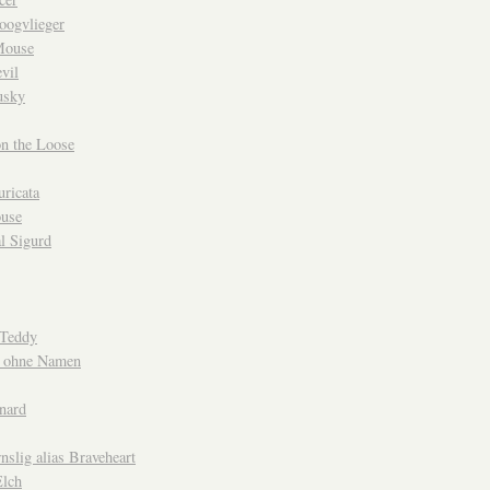
oogvlieger
Mouse
evil
usky
n the Loose
ricata
use
l Sigurd
 Teddy
 ohne Namen
nard
nslig alias Braveheart
lch