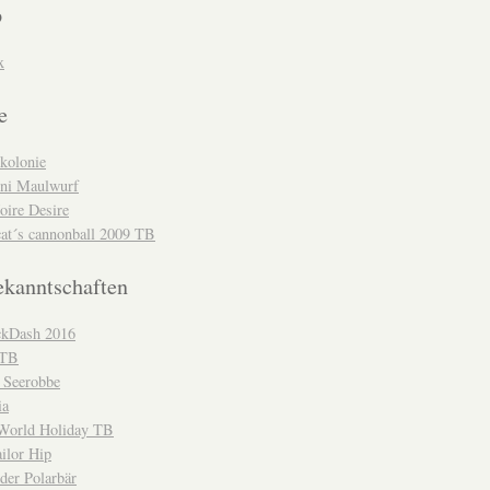
p
x
e
kolonie
ni Maulwurf
oire Desire
cat´s cannonball 2009 TB
ekanntschaften
kDash 2016
-TB
 Seerobbe
ia
orld Holiday TB
ilor Hip
der Polarbär