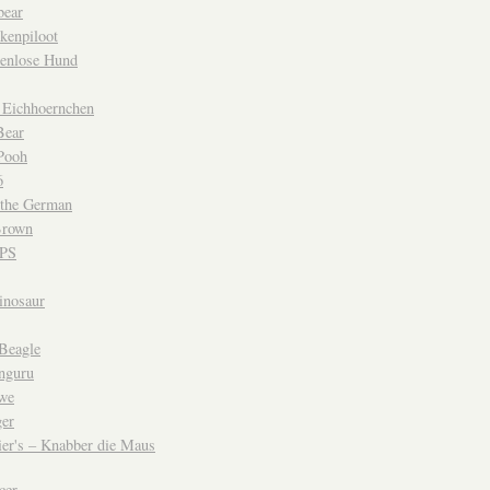
bear
kenpiloot
enlose Hund
s Eichhoernchen
Bear
Pooh
6
the German
Brown
GPS
inosaur
 Beagle
nguru
we
ger
ier's – Knabber die Maus
cer