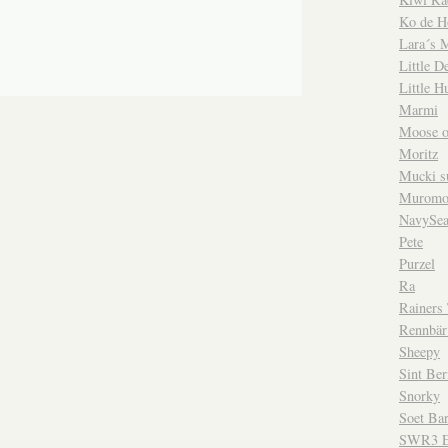
Ko de H
Lara´s 
Little D
Little H
Marmi
Moose o
Moritz
Mucki su
Muromo
NavySea
Pete
Purzel
Ra
Rainers
Rennbär
Sheepy
Sint Ber
Snorky
Soet Bar
SWR3 E