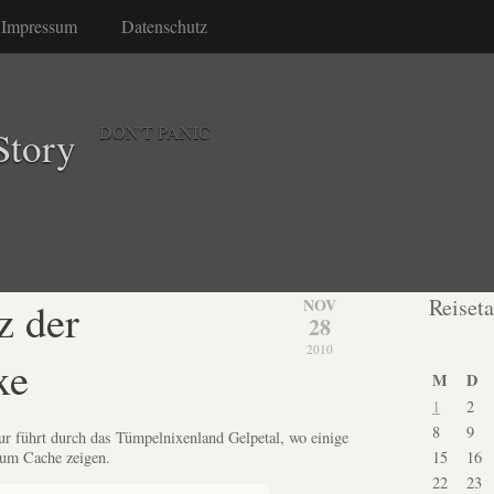
Impressum
Datenschutz
DON'T PANIC
Story
z der
Reiset
NOV
28
2010
xe
M
D
1
2
8
9
r führt durch das Tümpelnixenland Gelpetal, wo einige
15
16
um Cache zeigen.
22
23