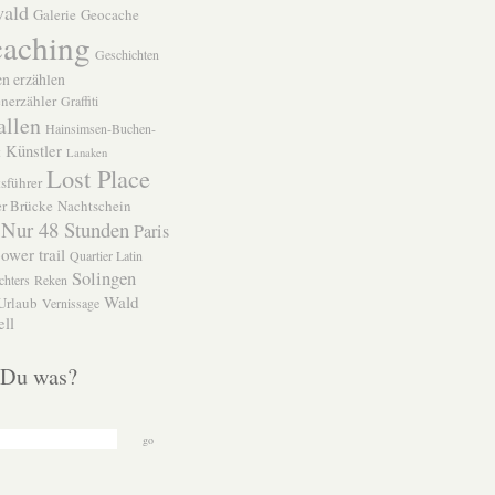
wald
Galerie
Geocache
aching
Geschichten
n erzählen
nerzähler
Graffiti
allen
Hainsimsen-Buchen-
Künstler
t
Lanaken
Lost Place
sführer
r Brücke
Nachtschein
Nur 48 Stunden
Paris
ower trail
Quartier Latin
Solingen
chters
Reken
Wald
Urlaub
Vernissage
ll
 Du was?