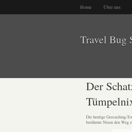
Home
Über uns
Travel Bug 
Der Schat
Tümpelni
Die heutige Geocaching-Tou
berühmte Nixen den Weg z