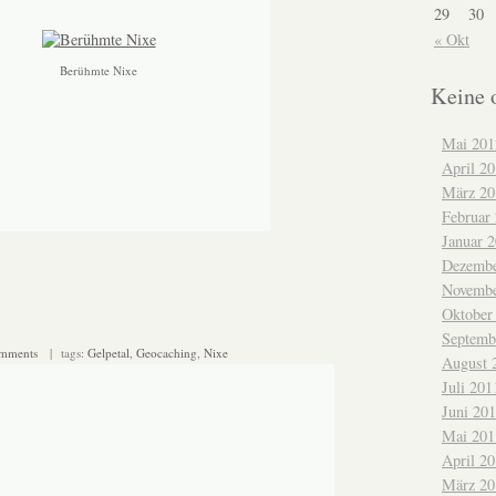
29
30
« Okt
Berühmte Nixe
Keine 
Mai 201
April 2
März 20
Februar
Januar 
Dezembe
Novembe
Oktober
Septemb
omments
| tags:
Gelpetal
,
Geocaching
,
Nixe
August 
Juli 201
Juni 20
Mai 201
April 2
März 20