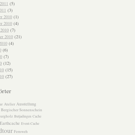
 2011
(5)
2011
(3)
r 2010
(1)
r 2010
(4)
 2010
(7)
er 2010
(21)
2010
(4)
0
(6)
10
(7)
0
(12)
010
(15)
10
(27)
örter
Ausstellung
Atelier
ur
Bergischer Sonnenschein
urgholz
Butjadingen
Cache
Earthcache
Event-Cache
dtour
Fernweh