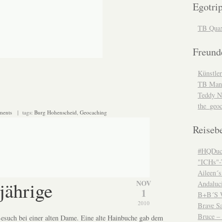
Egotri
TB Qua
Freund
Künstler
TB Man
Teddy N
the_geo
ments
| tags:
Burg Hohenscheid
,
Geocaching
Reiseb
#HQDuc
"ICHs"
Aileen´s
jährige
NOV
Andaluc
1
B+B´S W
2010
Brave Sa
Bruce – 
Besuch bei einer alten Dame. Eine alte Hainbuche gab dem