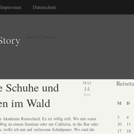
Impressum
Datenschutz
DON'T PANIC
Story
e Schuhe und
Reiset
MAI
14
2010
en im Wald
M
D
3
4
er Akademie Remscheid. Es ist völlig still. Wo mir sonst
10
11
g zu einem Seminar oder zur Cafeteria, in die Bar oder
 treffe ich nur auf verlassene Schuhpaare. Wo sind die
17
18