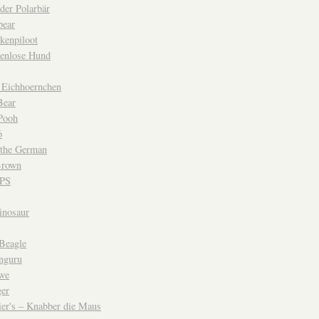
der Polarbär
bear
kenpiloot
enlose Hund
s Eichhoernchen
Bear
Pooh
6
the German
Brown
GPS
inosaur
 Beagle
nguru
we
ger
ier's – Knabber die Maus