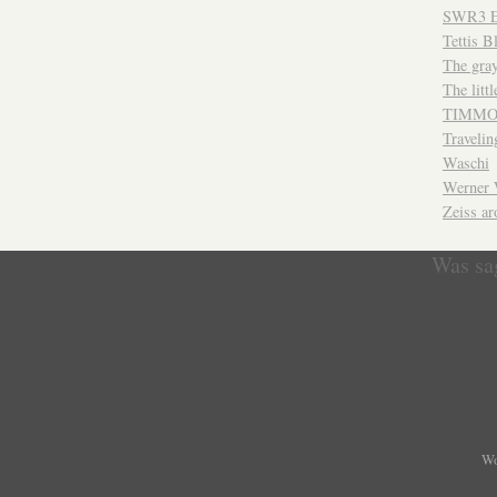
SWR3 E
Tettis B
The gray
The litt
TIMMO 
Travelin
Waschi
Werner 
Zeiss ar
Was sa
Wo