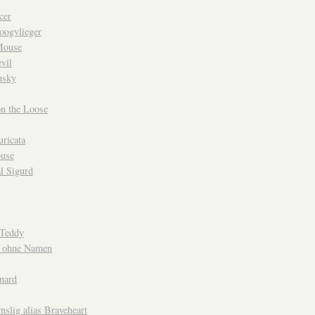
cer
oogvlieger
Mouse
evil
usky
n the Loose
ricata
use
l Sigurd
 Teddy
 ohne Namen
nard
nslig alias Braveheart