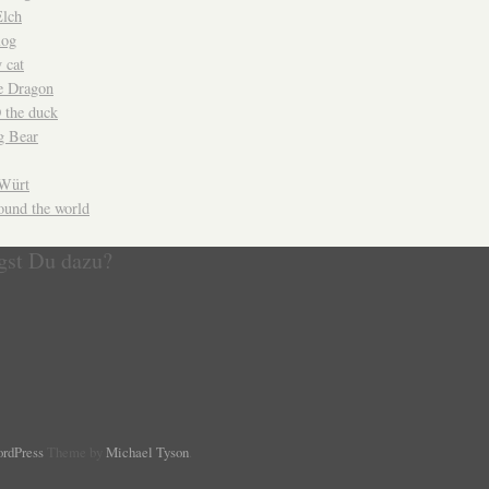
lch
log
 cat
le Dragon
the duck
g Bear
Würt
ound the world
gst Du dazu?
rdPress
Theme by
Michael Tyson
.