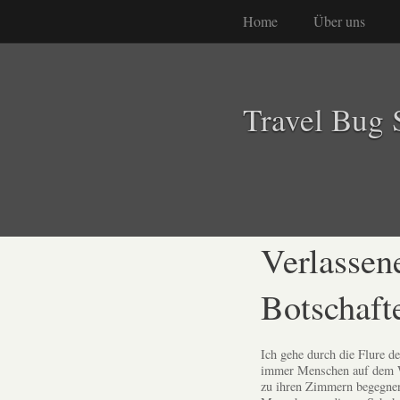
Home
Über uns
Travel Bug 
Verlassen
Botschaft
Ich gehe durch die Flure d
immer Menschen auf dem We
zu ihren Zimmern begegnen,