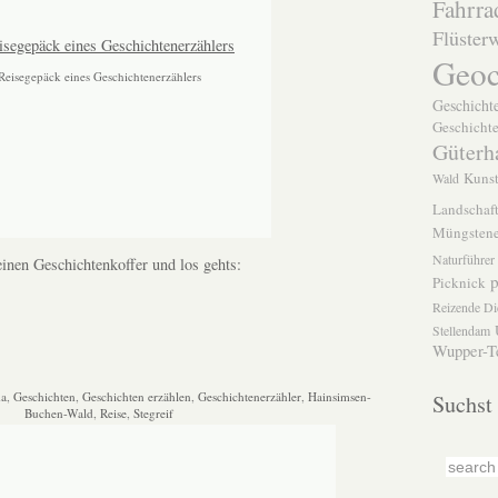
Fahrra
Flüster
Geoc
Reisegepäck eines Geschichtenerzählers
Geschichte
Geschichte
Güterh
Kuns
Wald
Landschaft
Müngstene
Naturführer
inen Geschichtenkoffer und los gehts:
p
Picknick
Reizende Di
Stellendam
Wupper-Te
a
,
Geschichten
,
Geschichten erzählen
,
Geschichtenerzähler
,
Hainsimsen-
Suchst
Buchen-Wald
,
Reise
,
Stegreif