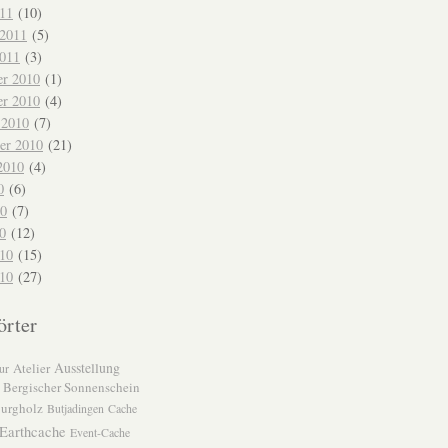
11
(10)
 2011
(5)
2011
(3)
r 2010
(1)
r 2010
(4)
 2010
(7)
er 2010
(21)
2010
(4)
0
(6)
10
(7)
0
(12)
010
(15)
10
(27)
örter
Ausstellung
Atelier
ur
Bergischer Sonnenschein
urgholz
Butjadingen
Cache
Earthcache
Event-Cache