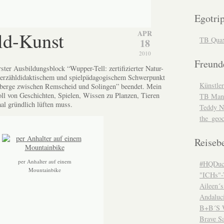
Egotri
ld-Kunst
APR
TB Qua
18
2010
Freund
ster Ausbildungsblock “Wupper-Tell: zertifizierter Natur-
 erzähldidaktischem und spielpädagogischem Schwerpunkt
Künstler
berge zwischen Remscheid und Solingen” beendet. Mein
voll von Geschichten, Spielen, Wissen zu Planzen, Tieren
TB Man
mal gründlich lüften muss.
Teddy N
the_geo
Reiseb
per Anhalter auf einem
#HQDuc
Mountainbike
"ICHs"
Aileen´s
Andaluc
B+B´S W
Brave Sa