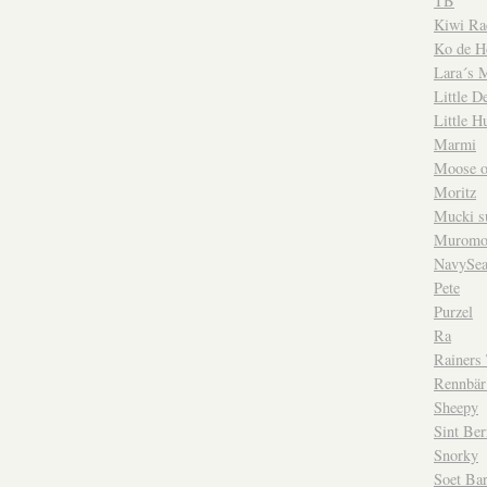
TB
Kiwi Ra
Ko de H
Lara´s 
Little D
Little H
Marmi
Moose o
Moritz
Mucki su
Muromo
NavySea
Pete
Purzel
Ra
Rainers
Rennbär
Sheepy
Sint Ber
Snorky
Soet Bar