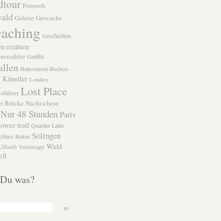
dtour
Fernweh
wald
Galerie
Geocache
aching
Geschichten
n erzählen
nerzähler
Graffiti
allen
Hainsimsen-Buchen-
Künstler
t
Lanaken
Lost Place
sführer
r Brücke
Nachtschein
Nur 48 Stunden
Paris
ower trail
Quartier Latin
Solingen
chters
Reken
Wald
Urlaub
Vernissage
ll
 Du was?