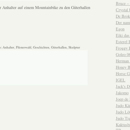
Bruce – 
r Anhalter auf einem Mountainbike zu den Güterhallen
Crystal 
De Brok
Der nam
Egon
Eiki da
Esterel 
s:
Anhalter
,
Flüsterwald
,
Geschichten
,
Güterhallen
,
Skulptur
Froggy 
Goleo 0
Herman 
Honey 
Horse 
IGEL
Jack's D
Jakomo
Joep de
Judo Kä
Judo Lö
Judo Ti
Kaktusb