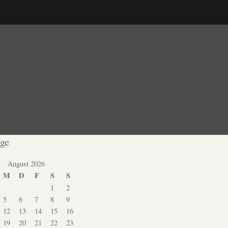
age
August 2026
M
D
F
S
S
1
2
5
6
7
8
9
12
13
14
15
16
19
20
21
22
23