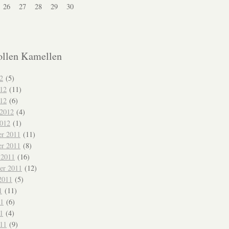
26
27
28
29
30
ollen Kamellen
2
(5)
012
(11)
12
(6)
 2012
(4)
2012
(1)
r 2011
(11)
r 2011
(8)
 2011
(16)
er 2011
(12)
2011
(5)
1
(11)
11
(6)
1
(4)
011
(9)