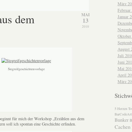
März 20
Februar
aus dem
MAI
Januar 
13
Dezembe
2010
Novembe
Oktober
Septemb
August 
Juli 201
Juni 20
Mai 201
Stegreifgeschichtenvorlage
April 2
März 20
Stichw
5 Herzen To
BarCodeArt
 beginnt für mich der Workshop „Erzählen aus dem
Bunker
B
rn soll ich spontan eine Geschichte erfinden.
Cachen