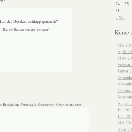
en?
24
25
31
« Mai
Hat der Besitzer schlapp gemacht?
Keine 
Mai 201
April 2
März 20
Februar
Januar 
Dezembe
Novembe
Oktober
Septemb
August 
s:
Botschaften
,
Flüsterwald
,
Geschichten
,
Geschichtenkoffer
Juli 201
Juni 20
Mai 201
April 2