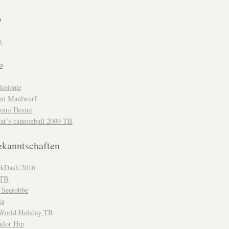
p
x
e
kolonie
ni Maulwurf
oire Desire
cat´s cannonball 2009 TB
ekanntschaften
kDash 2016
-TB
 Seerobbe
ia
orld Holiday TB
ilor Hip