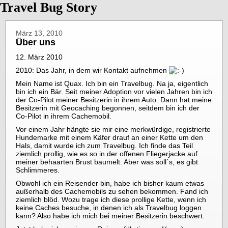
Travel Bug Story
März 13, 2010
Über uns
12. März 2010
2010: Das Jahr, in dem wir Kontakt aufnehmen
Mein Name ist Quax. Ich bin ein Travelbug. Na ja, eigentlich
bin ich ein Bär. Seit meiner Adoption vor vielen Jahren bin ich
der Co-Pilot meiner Besitzerin in ihrem Auto. Dann hat meine
Besitzerin mit Geocaching begonnen, seitdem bin ich der
Co-Pilot in ihrem Cachemobil.
Vor einem Jahr hängte sie mir eine merkwürdige, registrierte
Hundemarke mit einem Käfer drauf an einer Kette um den
Hals, damit wurde ich zum Travelbug. Ich finde das Teil
ziemlich prollig, wie es so in der offenen Fliegerjacke auf
meiner behaarten Brust baumelt. Aber was soll´s, es gibt
Schlimmeres.
Obwohl ich ein Reisender bin, habe ich bisher kaum etwas
außerhalb des Cachemobils zu sehen bekommen. Fand ich
ziemlich blöd. Wozu trage ich diese prollige Kette, wenn ich
keine Caches besuche, in denen ich als Travelbug loggen
kann? Also habe ich mich bei meiner Besitzerin beschwert.