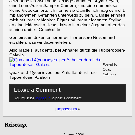
Jetzt habe ich zwei neue Reisegefährtinnen: 4(your)eyes,
eine Lomo Action Sampler Camera, und eine namenlose
kleine Videokamera. Ich nenne sie Camille, ich mag es nicht,
mit anonymen Gefährten unterwegs zu sein. Camille erinnert
mich mit ihrer schlanken Figur und ihrem eleganten Styling
an eine leidenschaftliche Liaison in meiner Jugend, aber das
ist eine andere Geschichte.
Gemeinsam dokumentieren wir hier unsere Reisen und
erzählen, was wir dabei erleben.
Also Mädels, auf gehts, per Anhalter durch die Tupperdosen-
Galaxis …
Posted by
Quax
Quax und 4(your)eyes: per Anhalter durch die
Category:
Tupperdosen-Galaxis
Leave a Comment
You must be
logged in
to post a comment.
|
Impressum
»
Reisetage