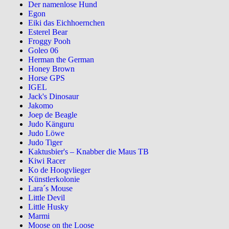
Der namenlose Hund
Egon
Eiki das Eichhoernchen
Esterel Bear
Froggy Pooh
Goleo 06
Herman the German
Honey Brown
Horse GPS
IGEL
Jack's Dinosaur
Jakomo
Joep de Beagle
Judo Känguru
Judo Löwe
Judo Tiger
Kaktusbier's – Knabber die Maus TB
Kiwi Racer
Ko de Hoogvlieger
Künstlerkolonie
Lara´s Mouse
Little Devil
Little Husky
Marmi
Moose on the Loose