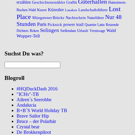
Güterhallen
erzählen
Geschichtenerzähler
Graffiti
Hainsimsen-
Lost
Künstler
Kunst
Landschaftsführer
Buchen-Wald
Lanaken
Place
Nur 48
Müngstener Brücke
Nachtschein
Naturführer
Stunden
Paris
power trail
Picknick
Quartier Latin
Reizende
Solingen
Wald
Urlaub
Dichters
Reken
Stellendam
Vernissage
Wupper-Tell
Suchst Du was?
Blogroll
#HQDuckDash 2016
"ICHs"-TB
Aileen´s Seerobbe
Andalucia
B+B´S World Holiday TB
Brave Sailor Hip
Bruce – der Polarbär
Crystal bear
De Brokkenpiloot