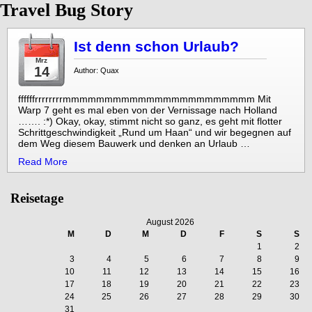
Travel Bug Story
Ist denn schon Urlaub?
Mrz
14
Author: Quax
ffffffrrrrrrrrmmmmmmmmmmmmmmmmmmmmmmm Mit
Warp 7 geht es mal eben von der Vernissage nach Holland
……. :*) Okay, okay, stimmt nicht so ganz, es geht mit flotter
Schrittgeschwindigkeit „Rund um Haan“ und wir begegnen auf
dem Weg diesem Bauwerk und denken an Urlaub …
Read More
Reisetage
August 2026
M
D
M
D
F
S
S
1
2
3
4
5
6
7
8
9
10
11
12
13
14
15
16
17
18
19
20
21
22
23
24
25
26
27
28
29
30
31