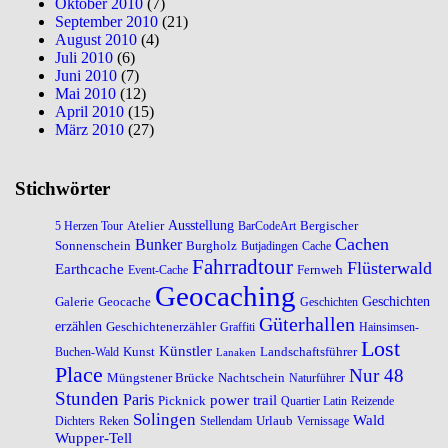
Oktober 2010
(7)
September 2010
(21)
August 2010
(4)
Juli 2010
(6)
Juni 2010
(7)
Mai 2010
(12)
April 2010
(15)
März 2010
(27)
Stichwörter
Atelier
Ausstellung
Bergischer
5 Herzen Tour
BarCodeArt
Cachen
Bunker
Sonnenschein
Burgholz
Butjadingen
Cache
Fahrradtour
Flüsterwald
Earthcache
Fernweh
Event-Cache
Geocaching
Galerie
Geocache
Geschichten
Geschichten
Güterhallen
erzählen
Geschichtenerzähler
Graffiti
Hainsimsen-
Lost
Künstler
Kunst
Landschaftsführer
Buchen-Wald
Lanaken
Place
Nur 48
Müngstener Brücke
Nachtschein
Naturführer
Stunden
Paris
power trail
Picknick
Quartier Latin
Reizende
Solingen
Wald
Urlaub
Dichters
Reken
Stellendam
Vernissage
Wupper-Tell