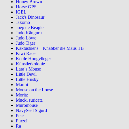
Honey Brown
Horse GPS
IGEL
Jack's Dinosaur
Jakomo
Joep de Beagle
Judo Känguru
Judo Löwe
Judo Tiger
Kaktusbier's – Knabber die Maus TB
Kiwi Racer
Ko de Hoogvlieger
Künstlerkolonie
Lara´s Mouse
Little Devil
Little Husky
Marmi
Moose on the Loose
Moritz
Mucki suricata
Muromouse
NavySeal Sigurd
Pete
Purzel
Ra