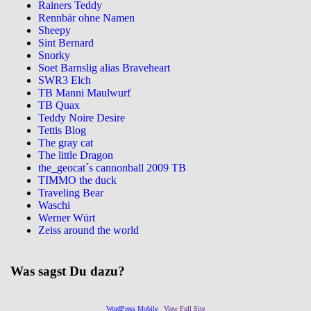
Rainers Teddy
Rennbär ohne Namen
Sheepy
Sint Bernard
Snorky
Soet Barnslig alias Braveheart
SWR3 Elch
TB Manni Maulwurf
TB Quax
Teddy Noire Desire
Tettis Blog
The gray cat
The little Dragon
the_geocat´s cannonball 2009 TB
TIMMO the duck
Traveling Bear
Waschi
Werner Würt
Zeiss around the world
Was sagst Du dazu?
WordPress Mobile
View Full Site