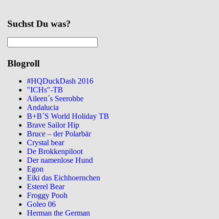
Suchst Du was?
Blogroll
#HQDuckDash 2016
"ICHs"-TB
Aileen´s Seerobbe
Andalucia
B+B´S World Holiday TB
Brave Sailor Hip
Bruce – der Polarbär
Crystal bear
De Brokkenpiloot
Der namenlose Hund
Egon
Eiki das Eichhoernchen
Esterel Bear
Froggy Pooh
Goleo 06
Herman the German